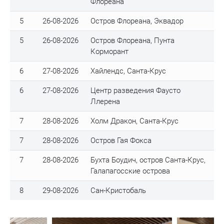
Флореана
5
26-08-2026
Остров Флореана, Эквадор
5
26-08-2026
Остров Флореана, Пунта
Корморант
6
27-08-2026
Хайлендс, Санта-Крус
6
27-08-2026
Центр разведения Фаусто
Ллерена
7
28-08-2026
Холм Дракон, Санта-Крус
7
28-08-2026
Остров Гая Фокса
7
28-08-2026
Бухта Боудич, остров Санта-Крус,
Галапагосские острова
8
29-08-2026
Сан-Кристобаль