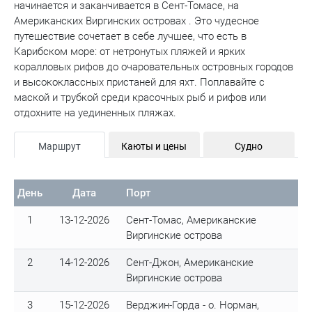
начинается и заканчивается в Сент-Томасе, на
Американских Виргинских островах . Это чудесное
путешествие сочетает в себе лучшее, что есть в
Карибском море: от нетронутых пляжей и ярких
коралловых рифов до очаровательных островных городов
и высококлассных пристаней для яхт. Поплавайте с
маской и трубкой среди красочных рыб и рифов или
отдохните на уединенных пляжах.
Маршрут
Каюты и цены
Судно
День
Дата
Порт
1
13-12-2026
Сент-Томас, Американские
Виргинские острова
2
14-12-2026
Сент-Джон, Американские
Виргинские острова
3
15-12-2026
Верджин-Горда - о. Норман,