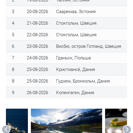
2
19-08-2026
Таллин, Эстония
3
20-08-2026
Сааремаа, Эстония
4
21-08-2026
Стокгольм, Швеция
5
22-08-2026
Стокгольм, Швеция
6
23-08-2026
Висбю, остров Готланд, Швеция
7
24-08-2026
Гданьск, Польша
8
25-08-2026
Кристиансё, Дания
8
25-08-2026
Гудхем, Бронхольм, Дания
9
26-08-2026
Копенгаген, Дания