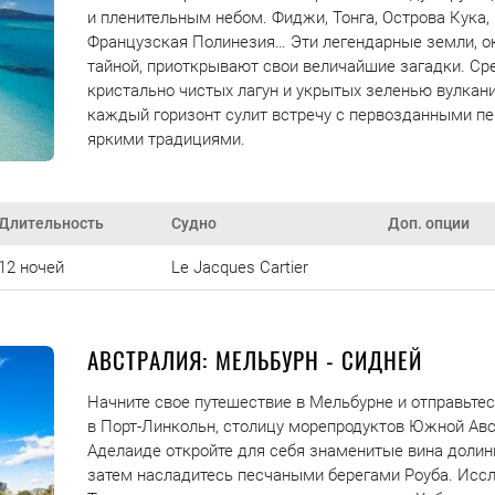
и пленительным небом. Фиджи, Тонга, Острова Кука,
Французская Полинезия… Эти легендарные земли, о
тайной, приоткрывают свои величайшие загадки. Ср
кристально чистых лагун и укрытых зеленью вулкани
каждый горизонт сулит встречу с первозданными п
яркими традициями.
Длительность
Судно
Доп. опции
12 ночей
Le Jacques Cartier
АВСТРАЛИЯ: МЕЛЬБУРН - СИДНЕЙ
Начните свое путешествие в Мельбурне и отправьтес
в Порт-Линкольн, столицу морепродуктов Южной Авс
Аделаиде откройте для себя знаменитые вина долин
затем насладитесь песчаными берегами Роуба. Исс