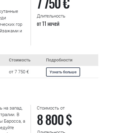
7 750 €
кутанные
Длительность
еди
от 11 ночей
ческих гор
ейзажами и
Стоимость
Подробности
от 7 750 €
Узнать больше
ь на запад,
Стоимость от
8 800 $
тралии. В
ы Баросса, а
ледуйте
Длительность