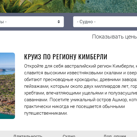
Показывать цен
КРУИЗ ПО РЕГИОНУ КИМБЕРЛИ
Откройте для себя австралийский регион Кимберли,
славится высокими известняковыми скалами и озер
обитают пресноводные крокодилы, древними заво
пейзажами, которым около двух миллиардов лет, г
хребтами, впечатляющими ущельями и полузасушл
саваннами. Посетите уникальный остров Ашмор, ко
практически никогда не посещается обычными
путешественниками.
Длительность
Судно
Доп. опции