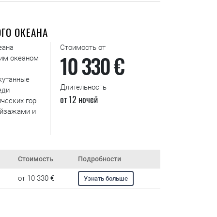
ГО ОКЕАНА
еана
Стоимость от
10 330 €
им океаном
кутанные
Длительность
еди
от 12 ночей
ческих гор
ейзажами и
Стоимость
Подробности
от 10 330 €
Узнать больше