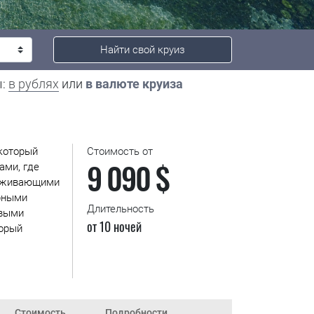
Найти свой круиз
ы:
в рублях
или
в валюте круиза
 который
Стоимость от
9 090 $
ами, где
раживающими
орными
Длительность
ивыми
от 10 ночей
торый
Стоимость
Подробности