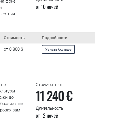
 на фоне
от 10 ночей
й
шествия.
Стоимость
Подробности
от 8 800 $
Узнать больше
тых
Стоимость от
11 240 €
культуры
джи до
бразие этих
Длительность
тровах вам
от 12 ночей