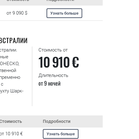
от 9 090 $
Узнать больше
ВСТРАЛИИ
стралии.
Стоимость от
10 910 €
нные
 ЮНЕСКО,
твенной
Длительность
епременно
от 9 ночей
 с
ухту Шарк-
Стоимость
Подробности
от 10 910 €
Узнать больше