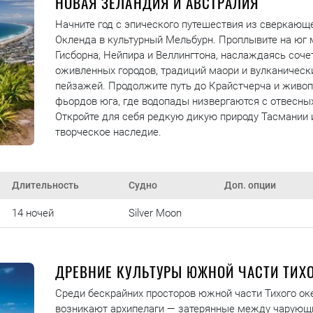
НОВАЯ ЗЕЛАНДИЯ И АВСТРАЛИЯ
Начните год с эпического путешествия из сверкающ
Окленда в культурный Мельбурн. Проплывите на юг
Гисборна, Нейпира и Веллингтона, наслаждаясь соч
оживленных городов, традиций маори и вулканическ
пейзажей. Продолжите путь до Крайстчерча и живо
фьордов юга, где водопады низвергаются с отвесных
Откройте для себя редкую дикую природу Тасмании 
творческое наследие.
Длительность
Судно
Доп. опции
14 ночей
Silver Moon
ДРЕВНИЕ КУЛЬТУРЫ ЮЖНОЙ ЧАСТИ ТИХО
Среди бескрайних просторов южной части Тихого ок
возникают архипелаги — затерянные между чарующ