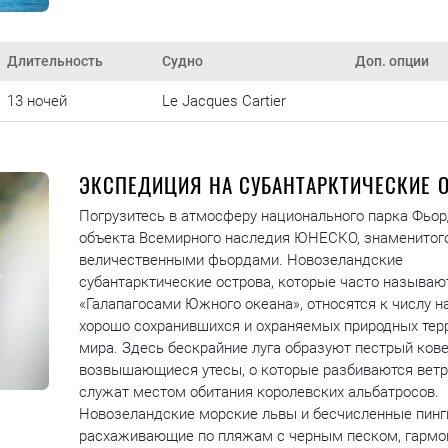
Длительность
Судно
Доп. опции
13 ночей
Le Jacques Cartier
ЭКСПЕДИЦИЯ НА СУБАНТАРКТИЧЕСКИЕ 
Погрузитесь в атмосферу национального парка Фьо
объекта Всемирного наследия ЮНЕСКО, знаменитог
величественными фьордами. Новозеландские
субантарктические острова, которые часто называю
«Галапагосами Южного океана», относятся к числу н
хорошо сохранившихся и охраняемых природных тер
мира. Здесь бескрайние луга образуют пестрый кове
возвышающиеся утесы, о которые разбиваются ветр
служат местом обитания королевских альбатросов.
Новозеландские морские львы и бесчисленные пинг
расхаживающие по пляжам с черным песком, гармо