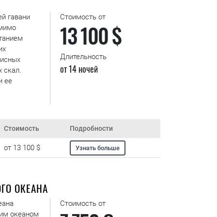
ей гавани
Стоимость от
13 100 $
 мимо
етанием
их
Длительность
писных
от 14 ночей
 скал.
и ее
Стоимость
Подробности
от 13 100 $
Узнать больше
ГО ОКЕАНА
еана
Стоимость от
им океаном